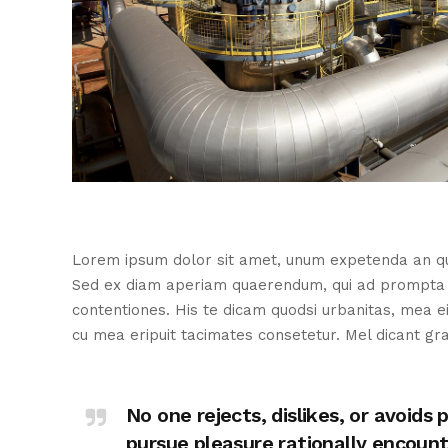
Lorem ipsum dolor sit amet, unum expetenda an quo
Sed ex diam aperiam quaerendum, qui ad prompta eri
contentiones. His te dicam quodsi urbanitas, mea e
cu mea eripuit tacimates consetetur. Mel dicant grae
No one rejects, dislikes, or avoid
pursue pleasure rationally encoun