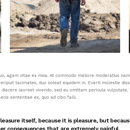
, agam vitae ex mea. At commodo meliore moderatius nam, ne
puit tacimates, duo soleat equidem in. Everti molestie disse
i discere laoreet vivendo, sed eu omittam pericula vulputate.
cis sententiae ex, quo ad cibo falli.
s pleasure itself, because it is pleasure, but be
ter consequences that are extremely painful.