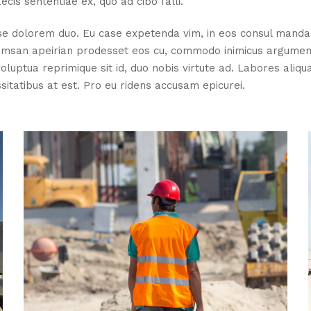
cis sententiae ex, quo ad cibo falli.
sse dolorem duo. Eu case expetenda vim, in eos consul mand
ccumsan apeirian prodesset eos cu, commodo inimicus argumentu
uptua reprimique sit id, duo nobis virtute ad. Labores aliqua
itatibus at est. Pro eu ridens accusam epicurei.