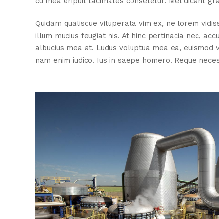
cu mea eripuit tacimates consetetur. Mel dicant grae
Quidam qualisque vituperata vim ex, ne lorem vidi
illum mucius feugiat his. At hinc pertinacia nec, a
albucius mea at. Ludus voluptua mea ea, euismod vol
nam enim iudico. Ius in saepe homero. Reque necess