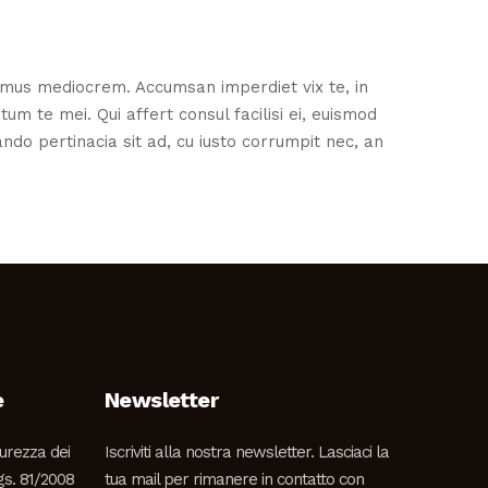
amus mediocrem. Accumsan imperdiet vix te, in
m te mei. Qui affert consul facilisi ei, euismod
ndo pertinacia sit ad, cu iusto corrumpit nec, an
e
Newsletter
curezza dei
Iscriviti alla nostra newsletter. Lasciaci la
Lgs. 81/2008
tua mail per rimanere in contatto con