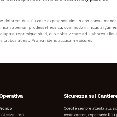
sse dolorem duo. Eu case expetenda vim, in eos consul mand
ccumsan apeirian prodesset eos cu, commodo inimicus argumentu
uptua reprimique sit id, duo nobis virtute ad. Labores aliqua
itatibus at est. Pro eu ridens accusam epicurei.
Operativa
Sicurezza sul Cantier
Tecnico
Coedil è sempre attenta alla si
 Giustizia, 10/B
nostri cantieri, rispettando il D.