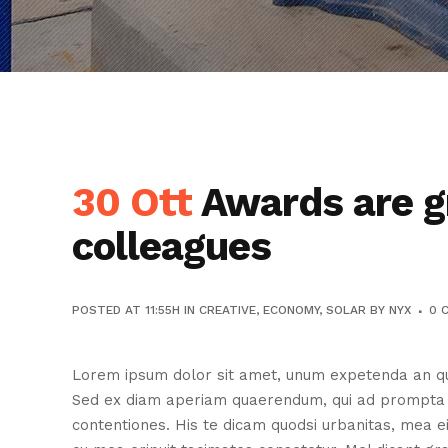
30 Ott
Awards are gr
colleagues
POSTED AT 11:55H
IN
CREATIVE
,
ECONOMY
,
SOLAR
BY
NYX
0 
Lorem ipsum dolor sit amet, unum expetenda an quo
Sed ex diam aperiam quaerendum, qui ad prompta eri
contentiones. His te dicam quodsi urbanitas, mea e