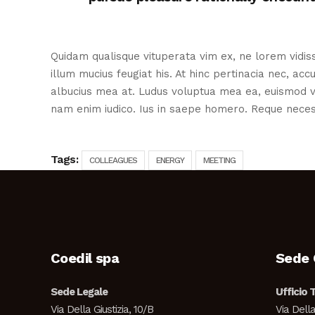
Quidam qualisque vituperata vim ex, ne lorem vidi
illum mucius feugiat his. At hinc pertinacia nec, a
albucius mea at. Ludus voluptua mea ea, euismod vol
nam enim iudico. Ius in saepe homero. Reque necess
Tags:
COLLEAGUES
ENERGY
MEETING
Coedil spa
Sede 
Sede Legale
Ufficio 
Via Della Giustizia, 10/B
Via Della