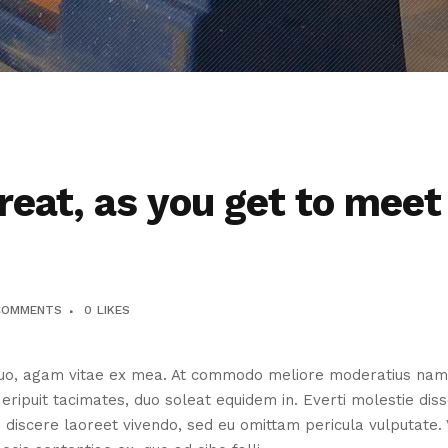
eat, as you get to meet
COMMENTS
0
LIKES
, agam vitae ex mea. At commodo meliore moderatius nam, ne
puit tacimates, duo soleat equidem in. Everti molestie disse
i discere laoreet vivendo, sed eu omittam pericula vulputate.