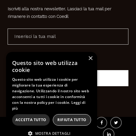
Iscriviti alla nostra newsletter. Lasciaci la tua mail per
rimanere in contatto con Coedil
×
Privacy
Accetto le condizione della
Questo sito web utilizza
cookie
Questo sito web utilizza i cookie per
migliorare la tua esperienza di
navigazione. Utilizzando il nostro sito web
acconsenti a tutti i cookie in conformità
con la nostra policy per i cookie.
Leggi di
più
ACCETTA TUTTO
RIFIUTA TUTTO
Copyright COEDIL SPA © All Rights
Reserved.
Cookie Policy
|
Privacy Policy
|
MOSTRA DETTAGLI